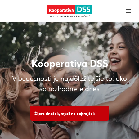
Kooperativa DSS
V budúcnosti je najdôležitejšie to, ako
sa rozhodnete dnes
Ži pre dnešok, mysli na zajtrajšok
(externý odkaz)