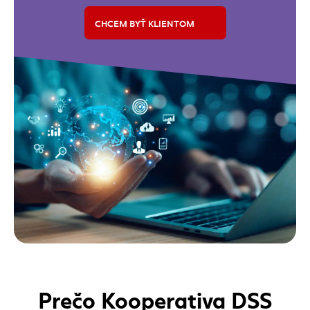
CHCEM BYŤ KLIENTOM
Banner: Najširšia ponuka indexových 
(externý odkaz)
Prečo Kooperativa DSS