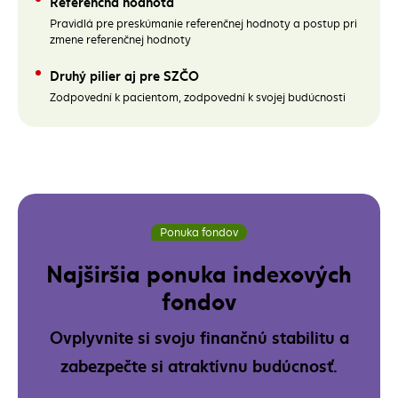
Referenčná hodnota
Pravidlá pre preskúmanie referenčnej hodnoty a postup pri
zmene referenčnej hodnoty
Druhý pilier aj pre SZČO
Zodpovední k pacientom, zodpovední k svojej budúcnosti
(externý odkaz)
Ponuka fondov
Najširšia ponuka indexových
fondov
Ovplyvnite si svoju finančnú stabilitu a
zabezpečte si atraktívnu budúcnosť.