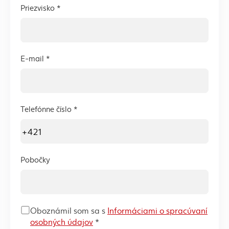
Priezvisko *
E-mail *
Telefónne číslo *
Pobočky
Oboznámil som sa s
Informáciami o spracúvaní
(externý odkaz)
osobných údajov
*