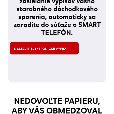
zasielanie výpisov vášho
starobného dôchodkového
sporenia, automaticky sa
zaradíte do súťaže o SMART
TELEFÓN.
NASTAVIŤ ELEKTRONICKÉ VÝPISY
(externý odkaz)
NEDOVOĽTE PAPIERU,
ABY VÁS OBMEDZOVAL