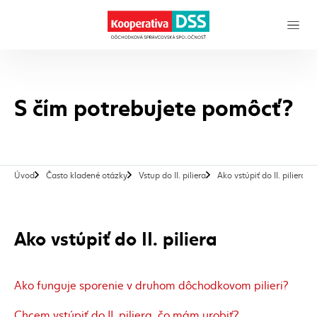
S čím potrebujete pomôcť?
, a
Úvod
Často kladené otázky
Vstup do II. piliera
Ako vstúpiť do II. piliera
Ako vstúpiť do II. piliera
Ako funguje sporenie v druhom dôchodkovom pilieri?
Chcem vstúpiť do II. piliera, čo mám urobiť?